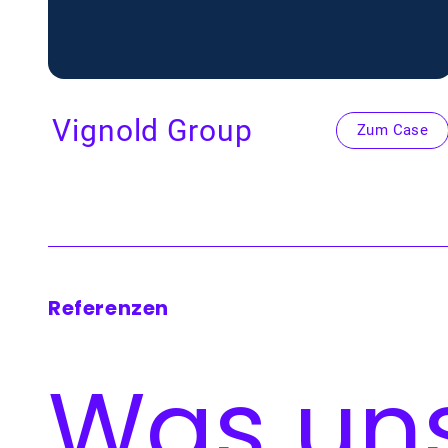
Vig­nold Group
Zum Case
Referenzen
Was un