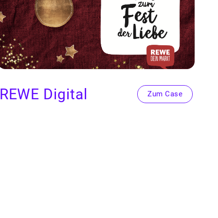
REWE
Dig­i­tal
Zum Case