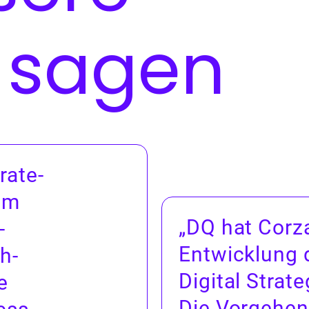
 sagen
rate­
zum
„
DQ
hat Corza
­
Entwick­lung d
h­
Dig­i­tal Strate
e
Die Vorge­he