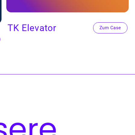
TK
Ele­va­tor
Zum Case
sere