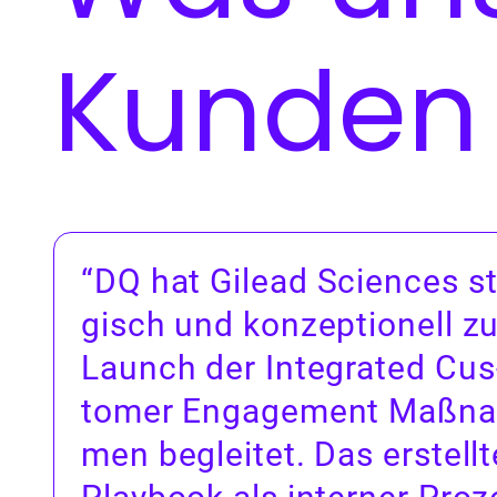
Kun­den
“
DQ
hat Gilead Sci­ences st
gisch und konzep­tionell 
Launch der Inte­grat­ed Cus
tomer Engage­ment Maß­na
men begleit­et. Das erstellt