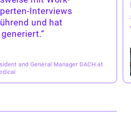
erten-Inter­views
führend und hat
 generiert.“
esident and General Manager DACH at
edical