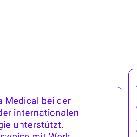
 Med­ical bei der
er inter­na­tionalen
­gie unter­stützt.
nsweise mit Work­