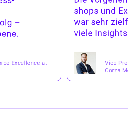
ess-
shops und Exp
n
war sehr ziel
folg –
viele Insights
bene.
orce Excellence at
Vice Pr
Corza M