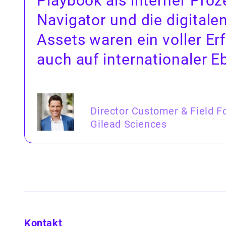
Play­book als intern­er Proz
Nav­i­ga­tor und die dig­i­tal­e
Assets waren ein voller Er
auch auf inter­na­tionaler E
Director Customer & Field F
Gilead Sciences
Kontakt