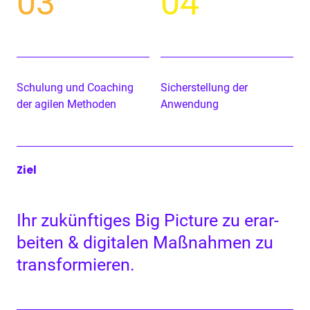
03
04
Schu­lung und Coach­ing
Sich­er­stel­lung der
der agilen Methoden
Anwendung
Ziel
Ihr zukün­ftiges Big Pic­ture zu erar­
beit­en
&
dig­i­tal­en Maß­nah­men zu
transformieren.