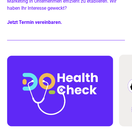
Mar­ket­ing in Unternehmen effizient zu etablieren. Wir
haben Ihr Inter­esse geweckt?
Jet­zt Ter­min vere­in­baren
.