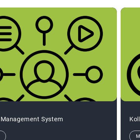
 Management System
Kol
M