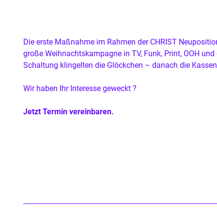
Die erste Maß­nahme im Rah­men der
CHRIST
Neu­positio­
große Weih­nachts­kampagne in
TV
, Funk, Print,
OOH
und o
Schal­tung klin­gel­ten die Glöckchen – danach die Kasse
Wir haben Ihr Inter­esse geweckt ?
Jet­zt Ter­min vere­in­baren
.