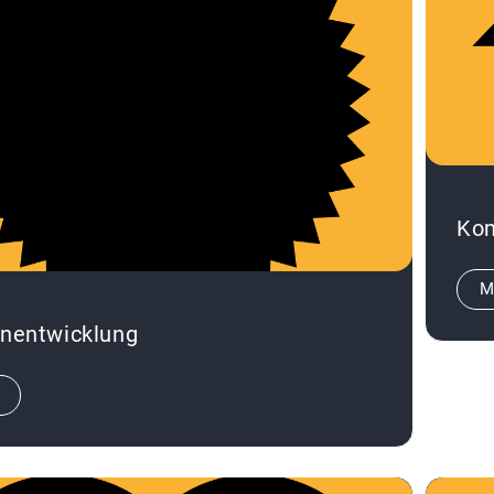
Ko
M
nentwicklung