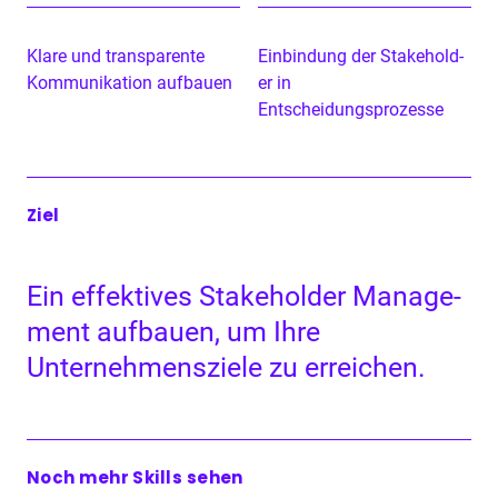
Klare und trans­par­ente
Ein­bindung der Stake­hold­
Kom­mu­nika­tion aufbauen
er in
Entscheidungsprozesse
Ziel
Ein effek­tives Stake­hold­er Man­age­
ment auf­bauen, um Ihre
Unternehmen­sziele zu erreichen.
Noch mehr Skills sehen