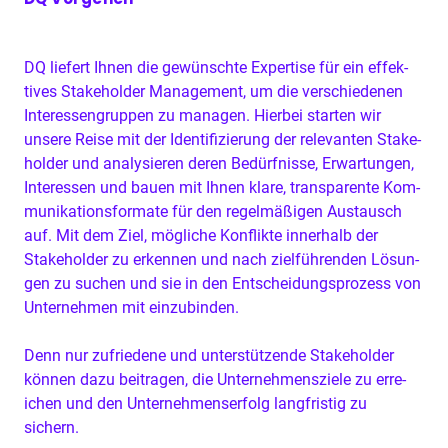
DQ
liefert Ihnen die gewün­schte Exper­tise für ein effek­
tives Stake­hold­er Man­age­ment, um die ver­schiede­nen
Inter­es­sen­grup­pen zu man­a­gen. Hier­bei starten wir
unsere Reise mit der Iden­ti­fizierung der rel­e­van­ten Stake­
hold­er und analysieren deren Bedürfnisse, Erwartun­gen,
Inter­essen und bauen mit Ihnen klare, trans­par­ente Kom­
mu­nika­tions­for­mate für den regelmäßi­gen Aus­tausch
auf. Mit dem Ziel, mögliche Kon­flik­te inner­halb der
Stake­hold­er zu erken­nen und nach zielführen­den Lösun­
gen zu suchen und sie in den Entschei­dung­sprozess von
Unternehmen mit einzubinden.
Denn nur zufriedene und unter­stützende Stake­hold­er
kön­nen dazu beitra­gen, die Unternehmen­sziele zu erre­
ichen und den Unternehmenser­folg langfristig zu
sichern.