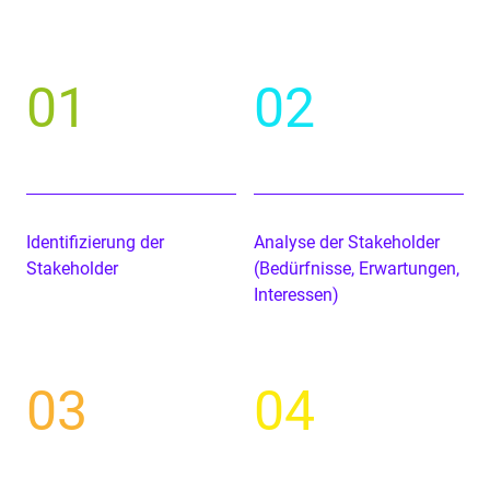
01
02
Iden­ti­fizierung der
Analyse der Stake­hold­er
Stakeholder
(Bedürfnisse, Erwartun­gen,
Interessen)
03
04