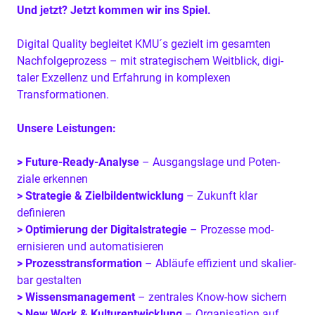
Und jet­zt? Jet­zt kom­men wir ins Spiel.
Dig­i­tal Qual­i­ty begleit­et
KMU
´s gezielt im gesamten
Nach­fol­ge­prozess – mit strate­gis­chem Weit­blick, dig­i­
taler Exzel­lenz und Erfahrung in kom­plex­en
Transformationen.
Unsere Leis­tun­gen:
> Future-Ready-Analyse
– Aus­gangslage und Poten­
ziale erkennen
> Strate­gie
&
Ziel­bilden­twick­lung
– Zukun­ft klar
definieren
> Opti­mierung der Dig­i­tal­strate­gie
– Prozesse mod­
ernisieren und automatisieren
> Prozesstrans­for­ma­tion
– Abläufe effizient und skalier­
bar gestalten
> Wis­sens­man­age­ment
– zen­trales Know-how sichern
> New Work
&
Kul­turen­twick­lung
– Organ­i­sa­tion auf