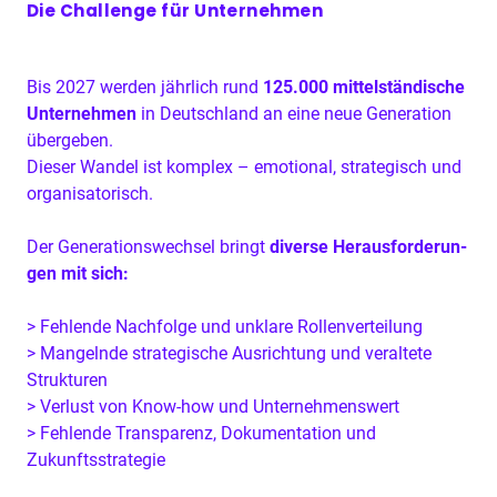
Die Challenge für Unternehmen
Bis
2027
wer­den jährlich rund
125
.
000
mit­tel­ständis­che
Unternehmen
in Deutsch­land an eine neue Gen­er­a­tion
übergeben.
Dieser Wan­del ist kom­plex – emo­tion­al, strate­gisch und
organisatorisch.
Der Gen­er­a­tionswech­sel bringt
diverse Her­aus­forderun­
gen mit sich:
> Fehlende Nach­folge und unklare Rollenverteilung
> Man­gel­nde strate­gis­che Aus­rich­tung und ver­al­tete
Strukturen
> Ver­lust von Know-how und Unternehmenswert
> Fehlende Trans­parenz, Doku­men­ta­tion und
Zukunftsstrategie