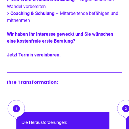
Wan­del vorbereiten
> Coach­ing
&
Schu­lung
– Mitar­bei­t­ende befähi­gen und
mitnehmen
Wir haben Ihr Inter­esse geweckt und Sie wün­schen
eine kosten­freie erste Beratung?
Jet­zt Ter­min vere­in­baren
.
Ihre Transformation: