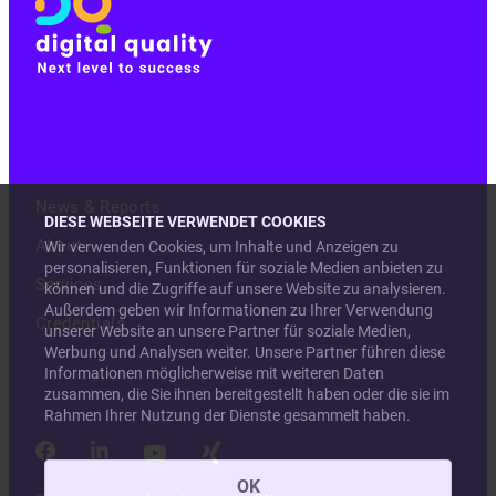
News & Reports
DIESE WEBSEITE VERWENDET COOKIES
About
Wir verwenden Cookies, um Inhalte und Anzeigen zu
personalisieren, Funktionen für soziale Medien anbieten zu
Services
können und die Zugriffe auf unsere Website zu analysieren.
Außerdem geben wir Informationen zu Ihrer Verwendung
Credentials
unserer Website an unsere Partner für soziale Medien,
Werbung und Analysen weiter. Unsere Partner führen diese
Informationen möglicherweise mit weiteren Daten
zusammen, die Sie ihnen bereitgestellt haben oder die sie im
Rahmen Ihrer Nutzung der Dienste gesammelt haben.
OK