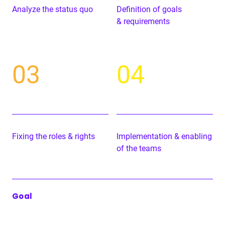
Ana­lyze the sta­tus quo
Def­i­n­i­tion of goals
&
requirements
03
04
Fix­ing the roles
&
rights
Imple­men­ta­tion
&
enabling
of the teams
Goal